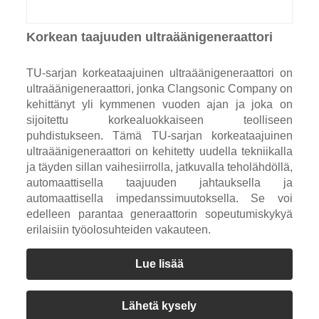
Korkean taajuuden ultraäänigeneraattori
TU-sarjan korkeataajuinen ultraäänigeneraattori on
ultraäänigeneraattori, jonka Clangsonic Company on
kehittänyt yli kymmenen vuoden ajan ja joka on
sijoitettu korkealuokkaiseen teolliseen
puhdistukseen. Tämä TU-sarjan korkeataajuinen
ultraäänigeneraattori on kehitetty uudella tekniikalla
ja täyden sillan vaihesiirrolla, jatkuvalla teholähdöllä,
automaattisella taajuuden jahtauksella ja
automaattisella impedanssimuutoksella. Se voi
edelleen parantaa generaattorin sopeutumiskykyä
erilaisiin työolosuhteiden vakauteen.
Lue lisää
Lähetä kysely