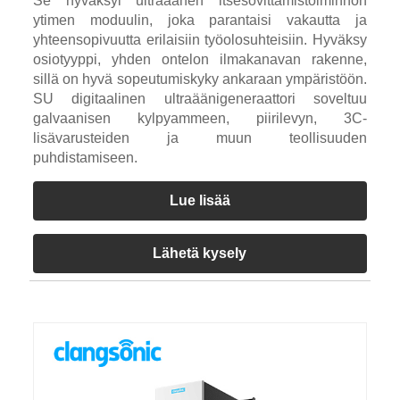
Se hyväksyi ultraäänen itsesovittamistoiminnon
ytimen moduulin, joka parantaisi vakautta ja
yhteensopivuutta erilaisiin työolosuhteisiin. Hyväksy
osiotyyppi, yhden ontelon ilmakanavan rakenne,
sillä on hyvä sopeutumiskyky ankaraan ympäristöön.
SU digitaalinen ultraäänigeneraattori soveltuu
galvaanisen kylpyammeen, piirilevyn, 3C-
lisävarusteiden ja muun teollisuuden
puhdistamiseen.
Lue lisää
Lähetä kysely