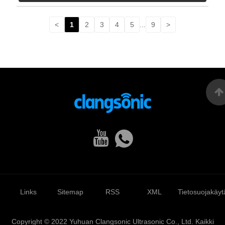
<
1
2
3
4
5
...
9
>
Links
Sitemap
RSS
XML
Tietosuojakäyt
Copyright © 2022 Yuhuan Clangsonic Ultrasonic Co., Ltd. Kaikki