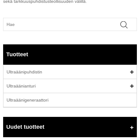
sekä tarkkuuspuhdistusteollisuuden välillä.
Tuotteet
Ultraäänipuhdistin
Ultraäänianturi
Ultraäänigeneraattori
Uudet tuotteet