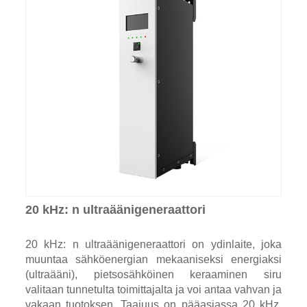
20 kHz: n ultraäänigeneraattori
20 kHz: n ultraäänigeneraattori on ydinlaite, joka
muuntaa sähköenergian mekaaniseksi energiaksi
(ultraääni), pietsosähköinen keraaminen siru
valitaan tunnetulta toimittajalta ja voi antaa vahvan ja
vakaan tuotoksen. Taajuus on pääasiassa 20 kHz,